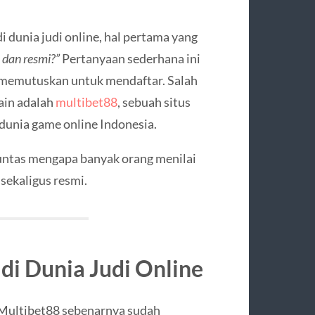
di dunia judi online, hal pertama yang
 dan resmi?”
Pertanyaan sederhana ini
 memutuskan untuk mendaftar. Salah
ain adalah
multibet88
, sebuah situs
dunia game online Indonesia.
tuntas mengapa banyak orang menilai
sekaligus resmi.
di Dunia Judi Online
 Multibet88 sebenarnya sudah