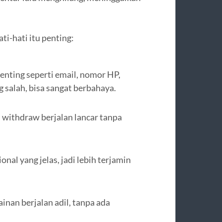
i-hati itu penting:
nting seperti email, nomor HP,
g salah, bisa sangat berbahaya.
 withdraw berjalan lancar tanpa
onal yang jelas, jadi lebih terjamin
nan berjalan adil, tanpa ada