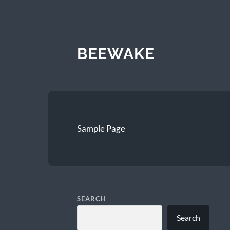
BEEWAKE
Sample Page
SEARCH
Search