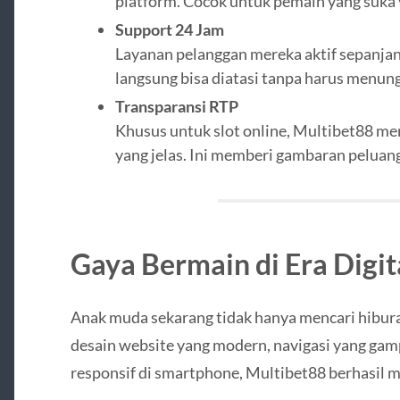
platform. Cocok untuk pemain yang suka v
Support 24 Jam
Layanan pelanggan mereka aktif sepanjang
langsung bisa diatasi tanpa harus menun
Transparansi RTP
Khusus untuk slot online, Multibet88 me
yang jelas. Ini memberi gambaran peluan
Gaya Bermain di Era Digit
Anak muda sekarang tidak hanya mencari hibura
desain website yang modern, navigasi yang gam
responsif di smartphone, Multibet88 berhasil ma