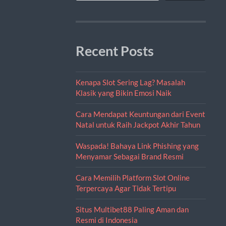
Recent Posts
Kenapa Slot Sering Lag? Masalah
Klasik yang Bikin Emosi Naik
Cara Mendapat Keuntungan dari Event
Natal untuk Raih Jackpot Akhir Tahun
Waspada! Bahaya Link Phishing yang
Menyamar Sebagai Brand Resmi
Cara Memilih Platform Slot Online
Terpercaya Agar Tidak Tertipu
Situs Multibet88 Paling Aman dan
Resmi di Indonesia