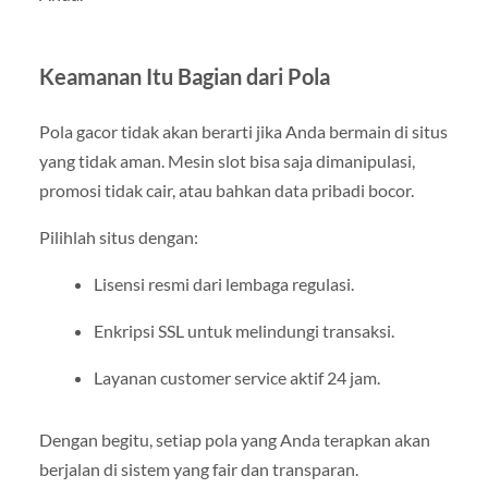
Keamanan Itu Bagian dari Pola
Pola gacor tidak akan berarti jika Anda bermain di situs
yang tidak aman. Mesin slot bisa saja dimanipulasi,
promosi tidak cair, atau bahkan data pribadi bocor.
Pilihlah situs dengan:
Lisensi resmi dari lembaga regulasi.
Enkripsi SSL untuk melindungi transaksi.
Layanan customer service aktif 24 jam.
Dengan begitu, setiap pola yang Anda terapkan akan
berjalan di sistem yang fair dan transparan.