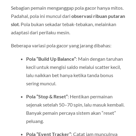
Sebagian pemain menganggap pola gacor hanya mitos.
Padahal, pola ini muncul dari
observasi ribuan putaran
slot
. Pola bukan sekadar tebak-tebakan, melainkan
adaptasi dari perilaku mesin.
Beberapa variasi pola gacor yang jarang dibahas:
Pola “Build Up Balance”
: Main dengan taruhan
kecil untuk mengisi saldo melalui scatter kecil,
lalu naikkan bet hanya ketika tanda bonus
sering muncul.
Pola “Stop & Reset”
: Hentikan permainan
sejenak setelah 50–70 spin, lalu masuk kembali.
Banyak pemain percaya sistem akan “reset”
peluang.
Pola “Event Tracker”
: Catat jam munculnya