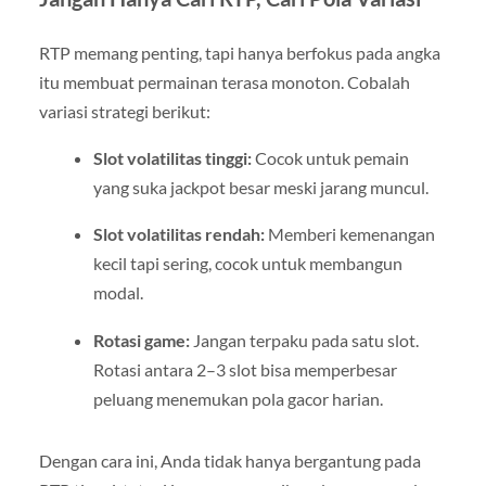
RTP memang penting, tapi hanya berfokus pada angka
itu membuat permainan terasa monoton. Cobalah
variasi strategi berikut:
Slot volatilitas tinggi:
Cocok untuk pemain
yang suka jackpot besar meski jarang muncul.
Slot volatilitas rendah:
Memberi kemenangan
kecil tapi sering, cocok untuk membangun
modal.
Rotasi game:
Jangan terpaku pada satu slot.
Rotasi antara 2–3 slot bisa memperbesar
peluang menemukan pola gacor harian.
Dengan cara ini, Anda tidak hanya bergantung pada