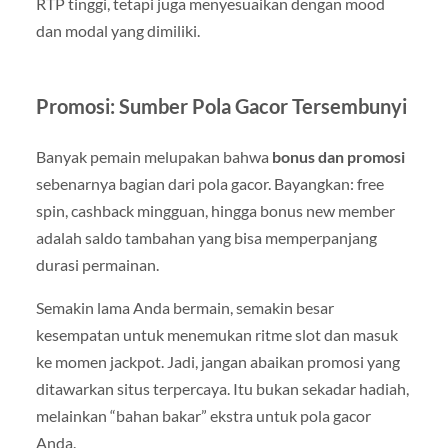
RTP tinggi, tetapi juga menyesuaikan dengan mood
dan modal yang dimiliki.
Promosi: Sumber Pola Gacor Tersembunyi
Banyak pemain melupakan bahwa
bonus dan promosi
sebenarnya bagian dari pola gacor. Bayangkan: free
spin, cashback mingguan, hingga bonus new member
adalah saldo tambahan yang bisa memperpanjang
durasi permainan.
Semakin lama Anda bermain, semakin besar
kesempatan untuk menemukan ritme slot dan masuk
ke momen jackpot. Jadi, jangan abaikan promosi yang
ditawarkan situs terpercaya. Itu bukan sekadar hadiah,
melainkan “bahan bakar” ekstra untuk pola gacor
Anda.