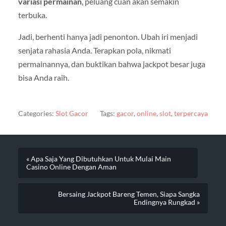
variasi permainan
, peluang cuan akan semakin
terbuka.
Jadi, berhenti hanya jadi penonton. Ubah iri menjadi
senjata rahasia Anda. Terapkan pola, nikmati
permainannya, dan buktikan bahwa jackpot besar juga
bisa Anda raih.
Categories:
Slot Gacor
Tags:
gacor
,
online
,
slot
,
terpercaya
« Apa Saja Yang Dibutuhkan Untuk Mulai Main
Casino Online Dengan Aman
Bersaing Jackpot Bareng Temen, Siapa Sangka
Endingnya Rungkad »